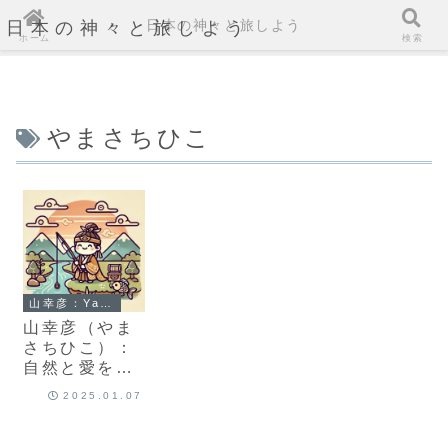
日本の神々と旅しよう
日本の神々と旅しよう
ホーム
検索
やまさちひこ
山幸彦：Yamasachi-Hiko
山幸彦（やま
さちひこ）：
自然と愛を大
切にする神の
2025.01.07
物語