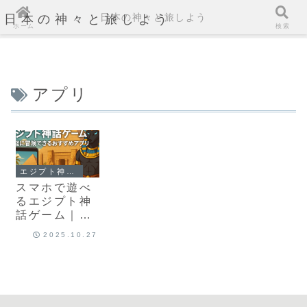
日本の神々と旅しよう
日本の神々と旅しよう
ホーム
検索
アプリ
エジプト神話が登場するゲーム解説
スマホで遊べ
るエジプト神
話ゲーム｜手
軽に冒険でき
2025.10.27
るおすすめア
プリ