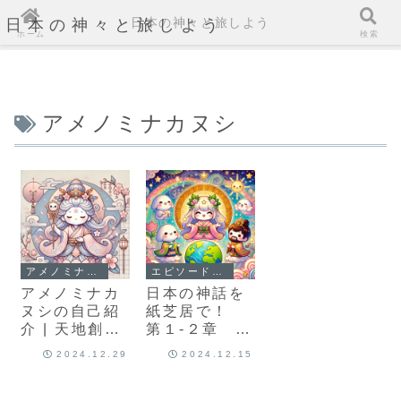
日本の神々と旅しよう
日本の神々と旅しよう
ホーム
検索
アメノミナカヌシ
アメノミナカヌシ：Ame-no-Minakanushi
エピソード1-２：神々が紡ぐ宇宙の秩序と創造：アメノミナカヌシとイザナミ・イザナギの物語
アメノミナカ
日本の神話を
ヌシの自己紹
紙芝居で！
介 | 天地創造
第１-２章
の神秘に触れ
神々が紡ぐ宇
2024.12.29
2024.12.15
る
宙の秩序と創
造：アメノミ
ナカヌシとイ