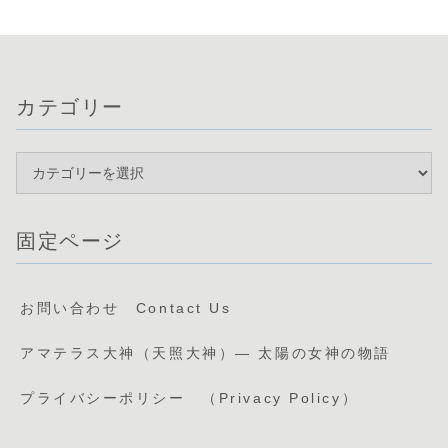
ザナミ・イザ
ナギの物語
The Cosmic
Creation in
Japanese
カテゴリー
Mythology:
The Story of
Ame-no-
Minakanushi
, Izanami,
and Izanagi
固定ページ
お問い合わせ Contact Us
アマテラス大神（天照大神）— 太陽の女神の物語
プライバシーポリシー （Privacy Policy）