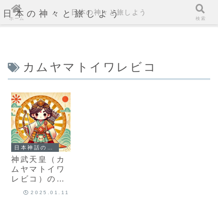
日本の神々と旅しよう
日本の神々と旅しよう
ホーム
検索
カムヤマトイワレビコ
日本神話の神々の自己紹介と質問
神武天皇（カ
ムヤマトイワ
レビコ）の自
己紹介
2025.01.11