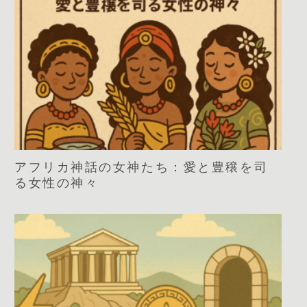
アフリカ神話の女神たち：愛と豊穣を司
る女性の神々