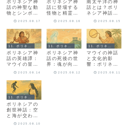
ポリネシア神
ポリネシア神
南太平洋の神
話の神聖な動
話に登場する
話とは？ポリ
物とシンボ
怪物と精霊た
ネシア神話の
ル：サメや亀
ち：伝説の生
基礎と魅力
2025.08.17
2025.08.16
2025.08.15
が持つ意味
物たち
11. ポリネシア神話とは？
11. ポリネシア神話とは？
11. ポリネシア神話とは？
ポリネシア神
ポリネシア神
マウイの神話
話の英雄譚：
話の死後の世
と文化的影
マウイの冒険
界：魂が向か
響：ポリネシ
と神々の関係
う場所と儀式
ア神話が伝え
2025.08.14
2025.08.12
2025.08.11
る知恵
11. ポリネシア神話とは？
ポリネシアの
創世神話：空
と海が交わる
世界の始まり
2025.08.10