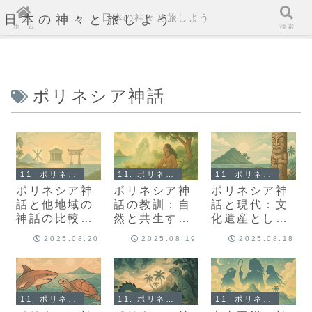
日本の神々と旅しよう
日本の神々と旅しよう
ホーム
検索
ポリネシア神話
11. ポリネシア神話とは？
11. ポリネシア神話とは？
11. ポリネシア神話とは？
ポリネシア神
ポリネシア神
ポリネシア神
話と他地域の
話の教訓：自
話と現代：文
神話の比較：
然と共生する
化遺産として
共通点と相違
ための古代の
の伝説の力
2025.08.20
2025.08.19
2025.08.18
点
知恵
11. ポリネシア神話とは？
11. ポリネシア神話とは？
11. ポリネシア神話とは？