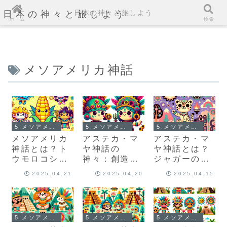
日本の神々と旅しよう
日本の神々と旅しよう
ホーム
検索
メソアメリカ神話
5.メソアメリカ神話（アステカ・マヤ神話）とは？
5.メソアメリカ神話（アステカ・マヤ神話）とは？
5.メソアメリカ神話（アステカ・マヤ神話）とは？
メソアメリカ
アステカ・マ
アステカ・マ
神話とは？ト
ヤ神話の
ヤ神話とは？
ウモロコシが
神々：創造、
ジャガーの神
生んだ神々の
破壊、再生の
と死者の国の
2025.04.21
2025.04.20
2025.04.15
文化
物語
物語
5.メソアメリカ神話（アステカ・マヤ神話）とは？
5.メソアメリカ神話（アステカ・マヤ神話）とは？
5.メソアメリカ神話（アステカ・マヤ神話）とは？