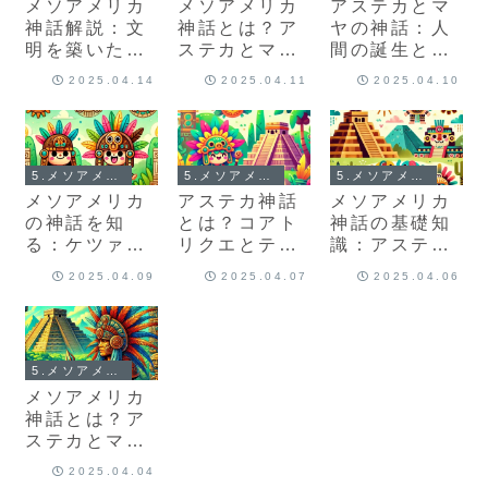
メソアメリカ
メソアメリカ
アステカとマ
神話解説：文
神話とは？ア
ヤの神話：人
明を築いた
ステカとマヤ
間の誕生と宇
神々と儀式
が語る創世記
宙の起源
2025.04.14
2025.04.11
2025.04.10
の世界
5.メソアメリカ神話（アステカ・マヤ神話）とは？
5.メソアメリカ神話（アステカ・マヤ神話）とは？
5.メソアメリカ神話（アステカ・マヤ神話）とは？
メソアメリカ
アステカ神話
メソアメリカ
の神話を知
とは？コアト
神話の基礎知
る：ケツァル
リクエとテス
識：アステカ
コアトルと太
カトリポカの
とマヤ文明の
2025.04.09
2025.04.07
2025.04.06
陽の伝説
物語
神々
5.メソアメリカ神話（アステカ・マヤ神話）とは？
メソアメリカ
神話とは？ア
ステカとマヤ
の神秘に迫
2025.04.04
る！