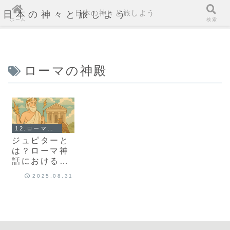
日本の神々と旅しよう
日本の神々と旅しよう
ホーム
検索
ローマの神殿
12.ローマ神話とは？
ジュピターと
は？ローマ神
話における最
高神の秘密
2025.08.31