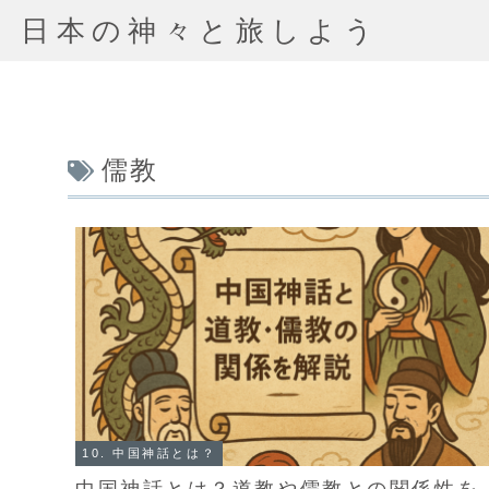
日本の神々と旅しよう
儒教
10. 中国神話とは？
中国神話とは？道教や儒教との関係性を