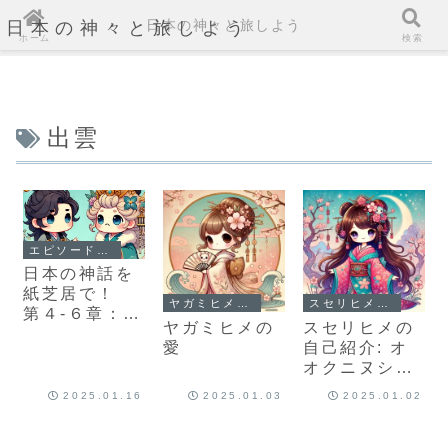
日本の神々と旅しよう
日本の神々と旅しよう
ホーム
検索
出雲
エピソード4-6: オオクニヌシと国譲り
日本の神話を
紙芝居で！
ヤガミヒメ：Yakami-Hime
スセリヒメ：Suseri-Hime
第４-６章：オ
ヤガミヒメの
スセリヒメの
オクニヌシの
愛
自己紹介: オ
国譲り：アメ
オクニヌシを
ノトリフネと
支える愛の女
の交渉
2025.01.16
2025.01.03
2025.01.02
神