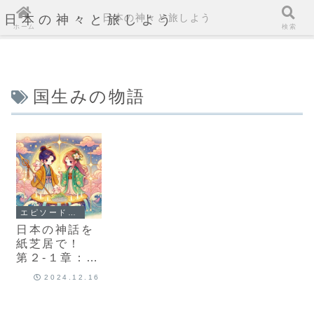
日本の神々と旅しよう
日本の神々と旅しよう
ホーム
検索
国生みの物語
エピソード2-1: 日本列島の誕生：淡路島から九州まで
日本の神話を
紙芝居で！
第２-１章：イ
ザナギとイザ
2024.12.16
ナミの出会い
と使命 The
Birth of