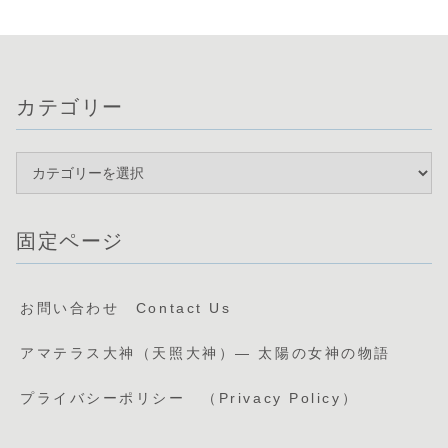
Japan: How
Izanagi and
Izanami
Created the
Land and
カテゴリー
Shaped the
World
固定ページ
お問い合わせ Contact Us
アマテラス大神（天照大神）— 太陽の女神の物語
プライバシーポリシー （Privacy Policy）