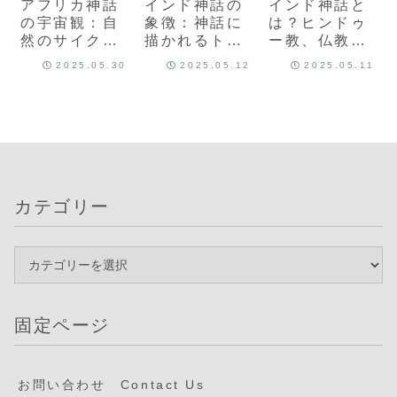
アフリカ神話
インド神話の
インド神話と
の宇宙観：自
象徴：神話に
は？ヒンドゥ
然のサイクル
描かれるトリ
ー教、仏教、
と神々の関係
ムールティと
ジャイナ教が
2025.05.30
2025.05.12
2025.05.11
その意味
織りなす多神
教の世界
カテゴリー
固定ページ
お問い合わせ Contact Us