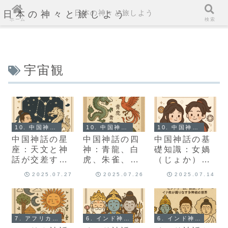
日本の神々と旅しよう
日本の神々と旅しよう
ホーム
検索
宇宙観
10. 中国神話とは？
10. 中国神話とは？
10. 中国神話とは？
中国神話の星
中国神話の四
中国神話の基
座：天文と神
神：青龍、白
礎知識：女媧
話が交差する
虎、朱雀、玄
（じょか）や
物語
武の役割と意
伏羲（ふっ
2025.07.27
2025.07.26
2025.07.14
味
き）の物語と
は？
7. アフリカ神話とは？
6. インド神話とは？
6. インド神話とは？