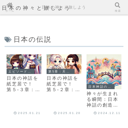
日本の神々と旅しよう
日本の神々と旅しよう
ホーム
検索
日本の伝説
エピソード5-3：コノハナサクヤヒメとの結婚と試練
第5章：天孫降臨と新たな時代
日本の神話を
日本の神話を
紙芝居で！
紙芝居で！
日本神話の基礎
第５-３章：コ
第５-２章：ニ
神々が生まれ
ノハナサクヤ
ニギノミコト
る瞬間：日本
ヒメとの結婚
対オオクニヌ
神話の創造の
と試練
シ
物語
2025.01.21
2025.01.20
2024.12.11