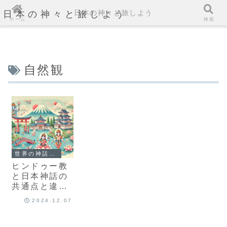
日本の神々と旅しよう
日本の神々と旅しよう
ホーム
検索
自然観
世界の神話との比較
ヒンドゥー教
と日本神話の
共通点と違い
は？
2024.12.07