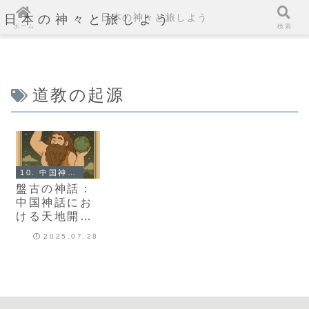
日本の神々と旅しよう
日本の神々と旅しよう
ホーム
検索
道教の起源
10. 中国神話とは？
盤古の神話：
中国神話にお
ける天地開闢
（てんちかい
2025.07.28
びゃく）の物
語