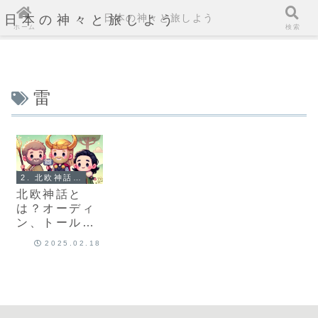
日本の神々と旅しよう
日本の神々と旅しよう
ホーム
検索
雷
2. 北欧神話とは？
北欧神話と
は？オーディ
ン、トール、
ロキが織りな
2025.02.18
す壮大な物語