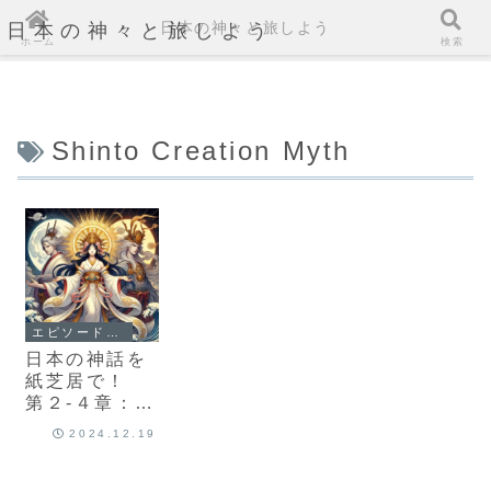
日本の神々と旅しよう
日本の神々と旅しよう
ホーム
検索
Shinto Creation Myth
エピソード2-4: 禊祓（みそぎばらい）の儀式と三貴子の誕生（アマテラス、スサノオ、ツクヨミ）
日本の神話を
紙芝居で！
第２-４章：禊
祓（みそぎば
2024.12.19
らい）の儀式
と三貴子の誕
生 The