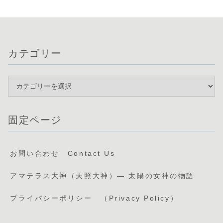
Birth of
Amaterasu,
Tsukuyomi,
and
Susanoo: A
カテゴリー
Sacred
Mission to
Shape the
World
固定ページ
お問い合わせ Contact Us
アマテラス大神（天照大神）— 太陽の女神の物語
プライバシーポリシー （Privacy Policy）