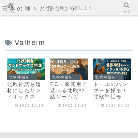
日本の神々と旅しよう
日本の神々と旅しよう
ホーム
検索
Valheim
北欧神話を題材にしたゲームガイド
北欧神話を題材にしたゲームガイド
北欧神話を題材にしたゲームガイド
北欧神話を題
PC・家庭用で
トールのハン
材にしたサン
遊べる北欧神
マーを操る！
ドボックスゲ
話ゲームガイ
北欧神話モチ
ーム｜自由度
ド｜名作から
ーフのアクシ
2025.10.13
2025.10.06
2025.09.30
の高いクラフ
新作まで徹底
ョンRPGおす
トと冒険の魅
紹介
すめ作品
力