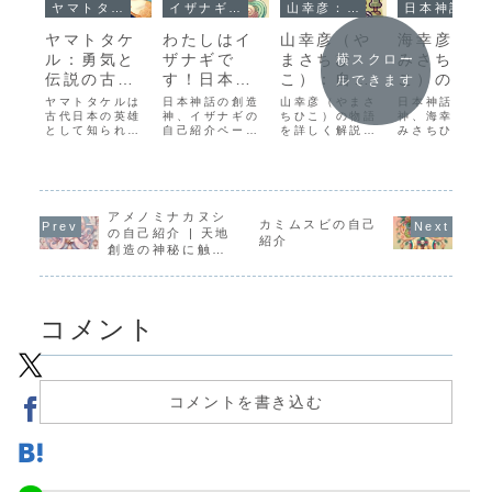
ヤマトタケル：Yamato-Takeru
イザナギ: Izanagi
山幸彦：Yamasachi-Hiko
日本神話の神々の自己紹介と質問
ヤマトタケ
わたしはイ
山幸彦（や
海幸彦（う
ル：勇気と
ザナギで
まさちひ
みさちひ
横スクロー
伝説の古代
す！日本神
こ）：自然
こ）の自己
ルできます
日本の英雄
話の創造神
と愛を大切
紹介
ヤマトタケルは
日本神話の創造
山幸彦（やまさ
日本神話の海
古代日本の英雄
の自己紹介
神、イザナギの
にする神の
ちひこ）の物語
神、海幸彦（
として知られ、
自己紹介ペー
を詳しく解説。
みさちひこ）
物語
熊襲討伐や東国
ジ。天地創造や
父母や兄弟との
自己紹介ペー
遠征など数々の
家族、黄泉の国
関係、妻トヨタ
ジ。神話に登
冒険を経験しま
での冒険、そし
マヒメとの愛の
するエピソー
した。彼の壮絶
てイザナミへの
エピソード、現
や家族構成、
な人生、家族と
愛。神としての
代のゆかりの地
かりの地、好
のエピソード、
アメノミナカヌシ
使命やファンへ
までを紹介しま
なものや言葉
カミムスビの自己
そして日本を守
のメッセージも
す。
ど、海幸彦の
の自己紹介 | 天地
紹介
るための犠牲と
満載！
力を詳しくご
創造の神秘に触れ
愛の物語をご紹
介します。
る
介します。
コメント
コメントを書き込む