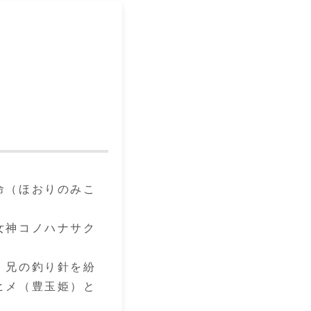
命（ほおりのみこ
女神コノハナサク
。兄の釣り針を紛
ヒメ（豊玉姫）と