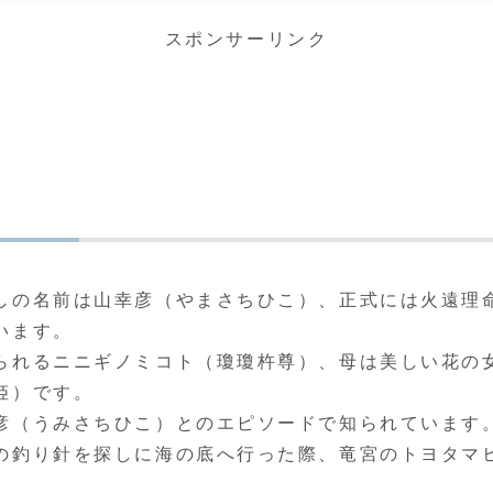
スポンサーリンク
しの名前は山幸彦（やまさちひこ）、正式には火遠理
います。
られるニニギノミコト（瓊瓊杵尊）、母は美しい花の
姫）です。
彦（うみさちひこ）とのエピソードで知られています
の釣り針を探しに海の底へ行った際、竜宮のトヨタマ