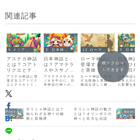
関連記事
5.メソアメリカ神話（アステカ・マヤ神話）とは？
3. 日本神話とは？
12.ローマ神話とは？
3. 日
アステカ神話
日本神話と
ローマ神話に
日本神話
横スクロー
とは？コアト
は？アマテラ
登場する怪物
語をひも
リクエとテス
スやスサノオ
と英雄：神話
く：日本
ルできます
カトリポカの
が活躍する
の中の冒険譚
心に刻ま
アステカ神話に登
アマテラスやスサ
ローマ神話に登場
日本神話の
物語
場するコアトリク
神々の物語
ノオを中心に、日
する怪物と英雄の
神々
日本人の心
エとテスカトリポ
本神話の神々の物
物語を詳しく解
た影響を解
カの物語を解説。
語を紹介。光と
説。カクスやケル
マテラス、
大地の女神コアト
闇、秩序と混乱の
ベロス、ハルピュ
オ、オオク
リクエと夜の神テ
テーマを描き、
イアなどの怪物、
の物語を通
スカトリポカの対
神々の力と人間の
ヘルクレスやアイ
日本文化に
立、自然の秩序と
運命を探ります。
ネイアスなどの英
まれた神々
再生を巡るテーマ
ギリシャ神話とは？
ギリシャ神話の魅力
雄が織り成す冒険
とその教訓
を探ります。
譚を紹介します。
ます。
知られざる神々の秘
とは？オリンポスの
密と冒険譚
神々と壮大な伝説