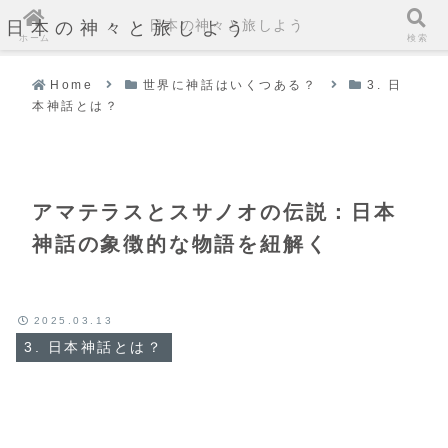
日本の神々と旅しよう
日本の神々と旅しよう
ホーム
検索
Home
世界に神話はいくつある？
3. 日
本神話とは？
アマテラスとスサノオの伝説：日本
神話の象徴的な物語を紐解く
2025.03.13
3. 日本神話とは？