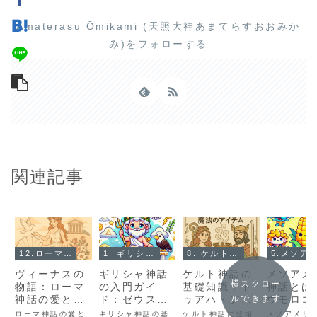
Amaterasu Ōmikami (天照大神あまてらすおおみか
み)をフォローする
関連記事
12.ローマ神話とは？
1. ギリシャ神話とは？
8. ケルト神話とは？
5.メソアメリカ神話（アステカ・マヤ神話）とは
ヴィーナスの
ギリシャ神話
ケルト神話の
メソアメ
横スクロー
物語：ローマ
の入門ガイ
基礎知識：ト
神話とは
神話の愛と美
ド：ゼウスか
ゥアハ・デ・
ウモロコ
ルできます
の女神の魅力
ら始まる神々
ダナーンと魔
生んだ神
ローマ神話の愛と
ギリシャ神話の基
ケルト神話に登場
メソアメリ