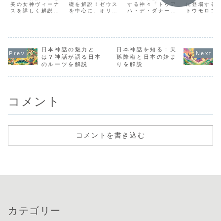
とは？
美の女神ヴィーナ
の世界
礎を解説！ゼウス
法のアイテム
する神々「トゥア
文化
に登場する
スを詳しく解説。
を中心に、オリン
ハ・デ・ダナー
トウモロコ
誕生の神話やマル
ポスの神々や英雄
ン」と、彼らが持
化的役割に
スとの物語、祭
たちの壮大な物語
つ魔法のアイテム
解説します
典、現代への影響
をわかりやすく紹
とは？神秘と魔法
造、破壊、
など、古代ローマ
介します。ギリシ
に満ちたケルトの
テーマにし
文化におけるヴィ
ャ文化と神話の魅
世界観をわかりや
の物語を紹
ーナスの魅力を紹
日本神話の魅力と
力を楽しもう！
日本神話を知る：天
すく解説します。
介します。
初心者にもおすす
は？神話が語る日本
孫降臨と日本の始ま
めの入門ガイド！
のルーツを解説
りを解説
コメント
コメントを書き込む
カテゴリー