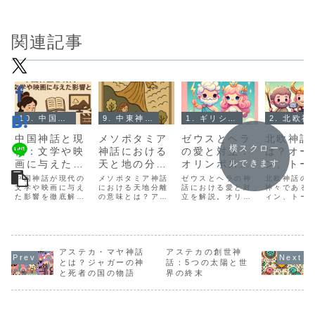
関連記事
10. 中国神話とは？
9. 中東神話（メソポタミア神話）とは？
1. ギリシャ神話とは？
2. 北
中国神話と現
メソポタミア
ゼウスとヘラ
北欧神話
横スクロー
代：文学や映
神話における
の愛と対立：
は？オー
画に与えた影
天と地の分
オリンポスの
ン、トー
ルできます
響とは？
離：神々の力
ドラマを解説
ロキが織
中国神話が現代の
メソポタミア神話
ゼウスとヘラの神
北欧神話の
文学や映画に与え
を解説！
における天地分離
話における愛と対
す壮大な
神々である
た影響を徹底解
の意味とは？ア
立を解説。オリン
ィン、トー
説。盤古や女媧、
ン、キ、エンリル
ポスの神々の力の
キの役割と
哪吒などの神話的
などの神々の力を
ダイナミクス、ゼ
解説。壮大
キャラクターが、
通じて世界がどの
ウスの浮気とヘラ
と運命の戦
創作作品にどう活
ように形成された
の嫉妬、そして彼
グナロク」
かされているか紹
かを詳しく解説し
らの関係が神々の
ても紹介し
介します。
アステカ・マヤ神話
ます。
アステカの創世神
世界に与える影響
について詳しく紹
とは？ジャガーの神
話：5つの太陽と世
介します。
と死者の国の物語
界の終末