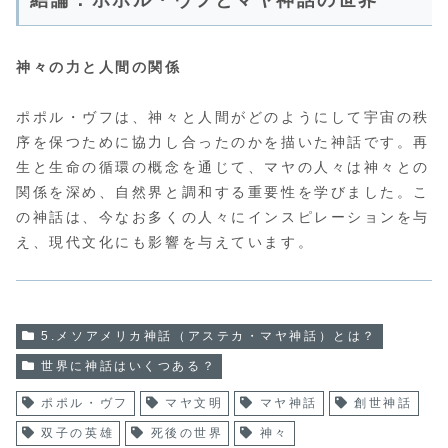
神々の力と人間の関係
ポポル・ヴフは、神々と人間がどのようにして宇宙の秩
序を保つために協力し合ったのかを描いた神話です。再
生と生命の循環の概念を通じて、マヤの人々は神々との
関係を深め、自然界と調和する重要性を学びました。こ
の神話は、今なお多くの人々にインスピレーションを与
え、現代文化にも影響を与えています。
5.メソアメリカ神話（アステカ・マヤ神話）とは？
世界に神話はいくつある？
ポポル・ヴフ
マヤ文明
マヤ神話
創世神話
双子の英雄
死後の世界
神々