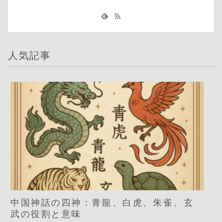
人気記事
中国神話の四神：青龍、白虎、朱雀、玄
武の役割と意味