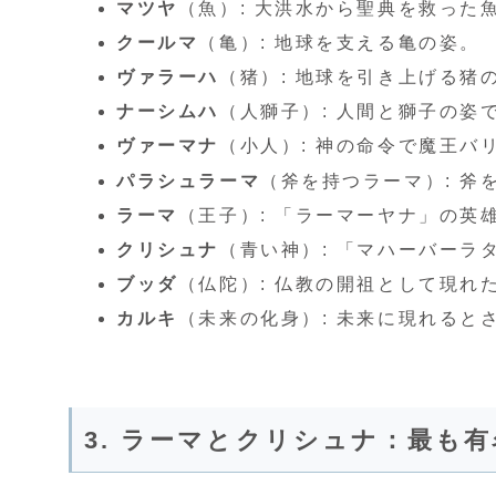
マツヤ
（魚）: 大洪水から聖典を救った
クールマ
（亀）: 地球を支える亀の姿。
ヴァラーハ
（猪）: 地球を引き上げる猪
ナーシムハ
（人獅子）: 人間と獅子の姿
ヴァーマナ
（小人）: 神の命令で魔王バ
パラシュラーマ
（斧を持つラーマ）: 斧
ラーマ
（王子）: 「ラーマーヤナ」の英
クリシュナ
（青い神）: 「マハーバーラ
ブッダ
（仏陀）: 仏教の開祖として現れ
カルキ
（未来の化身）: 未来に現れると
3. ラーマとクリシュナ：最も