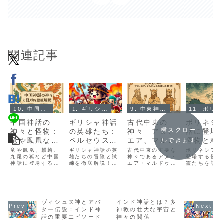
関連記事
10. 中国神話とは？
1. ギリシャ神話とは？
9. 中東神話（メソポタミア神話）とは？
11. ポリネシア神話と
中国神話の
ギリシャ神話
古代中東の
ポリネシ
横スクロー
神々と怪物：
の英雄たち：
神々：アヌ、
話に登場
竜や鳳凰など
ペルセウスか
エア、マルド
怪物と精
ルできます
の伝説的存在
らヘラクレス
ゥクの違いを
ち：伝説
竜や鳳凰、麒麟、
ギリシャ神話の英
古代中東の主要な
ポリネシア
を紹介
九尾の狐など中国
まで
雄たちの冒険と試
解説！
神々であるアヌ・
物たち
登場する怪
神話に登場する
練を徹底解説！ペ
エア・マルドゥク
霊たちを詳
神々と怪物の特徴
ルセウス、ヘラク
の特徴や役割、神
介。タニワ
をわかりやすく解
レス、テセウス、
話の中での違いを
などの伝説
説。神話に込めら
アキレウスなどの
わかりやすく解
物、その文
れた意味や文化的
物語とその文化的
説。神話と歴史の
景や教訓、
背景も紹介しま
背景に迫ります。
つながりも紹介し
の影響をわ
す。
ヴィシュヌ神とアバ
インド神話とは？多
ます。
すく解説し
ター伝説：インド神
神教の壮大な宇宙と
話の重要エピソード
神々の関係