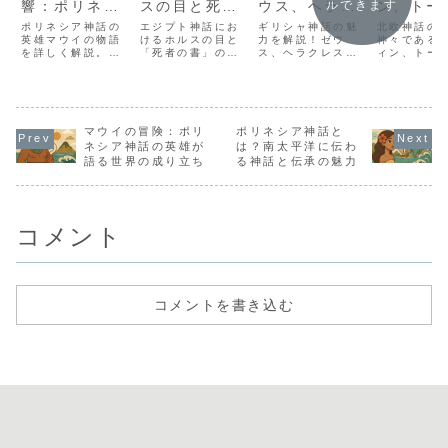
響：ポリネシ
スの目と死者
ウス、ヘラク
ン、トー
ルできます
ア神話が伝え
の書の秘密
レス、アテナ
ロキが織
ポリネシア神話の
エジプト神話にお
ギリシャ神話の魅
北欧神話の
る知恵
英雄マウイの物語
けるホルスの目と
の物語
力を解説！ゼウ
す壮大な
神々である
を詳しく解説。太
「死者の書」の秘
ス、ヘラクレス、
ィン、トー
陽を捕まえた伝説
密を解説。再生と
アテナなどの神々
キの役割と
や火をもたらした
保護の力を象徴す
と英雄の壮大な物
解説。壮大
知恵、文化への影
るホルスの目と、
語を詳しく紹介し
と運命の戦
響を通じて、現代
死後の世界への道
ます。
グナロク」
にも役立つ価値観
を示す「死者の
ても紹介し
を紹介します。
マウイの冒険：ポリ
書」の深い意味と
ポリネシア神話と
文化的影響を探り
ネシア神話の英雄が
は？南太平洋に伝わ
ます。
語る世界の成り立ち
る神話と伝承の魅力
コメント
コメントを書き込む