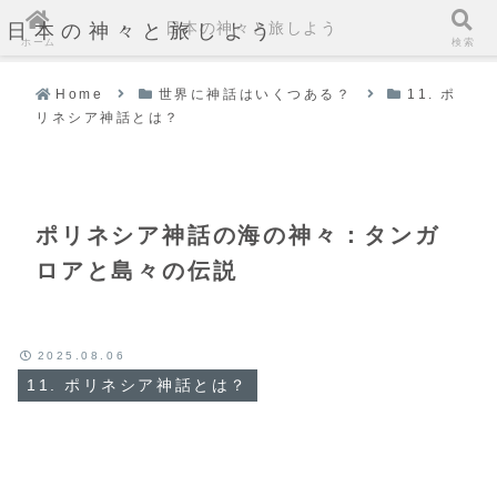
日本の神々と旅しよう
日本の神々と旅しよう
ホーム
検索
Home
世界に神話はいくつある？
11. ポ
リネシア神話とは？
ポリネシア神話の海の神々：タンガ
ロアと島々の伝説
2025.08.06
11. ポリネシア神話とは？