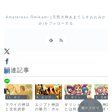
Amaterasu Ōmikami (天照大神あまてらすおおみか
み)をフォローする
関連記事
11. ポリネシア神話とは？
4. エジプト神話とは？
1. ギリシャ神話とは？
2. 北
マウイの神話
エジプト神話
ギリシャ神話
北欧神話
横スクロー
と文化的影
の魅力：ホル
とは何か？ゼ
は？オー