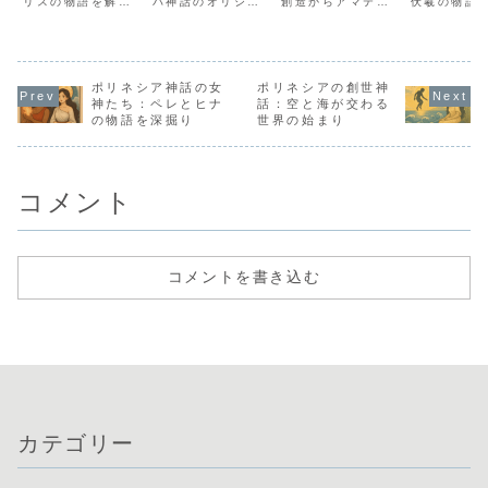
リスの物語を解
バ神話のオリシャ
創造からアマテラ
伏羲の物語
は？
説。愛と復讐、再
や創造神、宇宙の
ス、スサノオ、オ
者向けにわ
生をテーマにした
始まり、儀式や民
オクニヌシの物語
すく解説。
神話がどのように
間信仰とのつなが
まで、日本のルー
話や八卦の
エジプト文化に影
りを初心者にもわ
ツを深掘りしま
宇宙観との
響を与えたのかを
かりやすく解説し
す。日本の文化や
紹介します
探ります。セトと
ポリネシア神話の女
ます。
ポリネシアの創世神
精神性に与えた影
の戦い、復活の力
響を紹介。
神たち：ペレとヒナ
話：空と海が交わる
を詳しく解説。
の物語を深掘り
世界の始まり
コメント
コメントを書き込む
カテゴリー