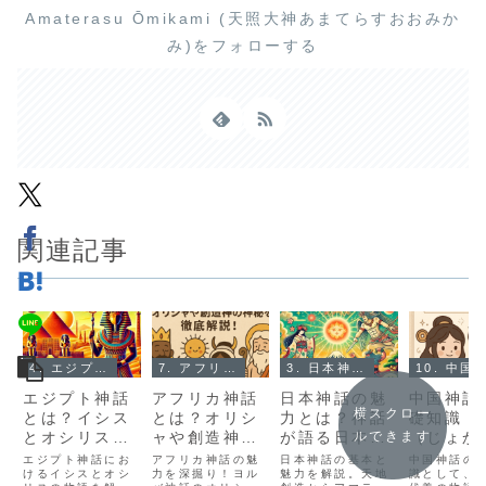
Amaterasu Ōmikami (天照大神あまてらすおおみか
み)をフォローする
関連記事
4. エジプト神話とは？
7. アフリカ神話とは？
3. 日本神話とは？
10. 中国神話と
エジプト神話
アフリカ神話
日本神話の魅
中国神話
横スクロー
とは？イシス
とは？オリシ
力とは？神話
礎知識：
とオシリスの
ャや創造神の
が語る日本の
（じょか
ルできます
愛と復讐の物
物語を徹底解
ルーツを解説
伏羲（ふ
エジプト神話にお
アフリカ神話の魅
日本神話の基本と
中国神話の
語
けるイシスとオシ
説！
力を深掘り！ヨル
魅力を解説。天地
き）の物
識として、