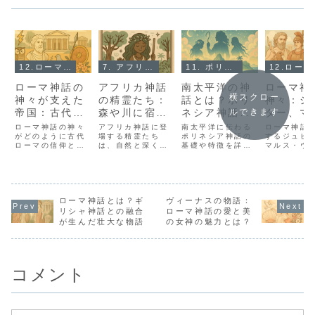
12.ローマ神話とは？
7. アフリカ神話とは？
11. ポリネシア神話とは？
1
ローマ神話の
アフリカ神話
南太平洋の神
ローマ神
横スクロー
神々が支えた
の精霊たち：
話とは？ポリ
神々：ジ
帝国：古代ロ
森や川に宿る
ネシア神話の
ター、マ
ルできます
ーマの信仰と
神秘的な存在
基礎と魅力
ス、ヴィ
ローマ神話の神々
アフリカ神話に登
南太平洋に伝わる
ローマ神話
文化
がどのように古代
場する精霊たち
ポリネシア神話の
スの魅力
するジュピ
ローマの信仰と文
は、自然と深く結
基礎や特徴を詳し
マルス・ヴ
化を支えたのかを
びついた神秘的な
く解説。自然崇拝
スの特徴や
詳しく解説。国家
存在です。森や川
や神々の物語、現
祭典、文化
祭祀、家庭の
に宿る精霊たちの
代まで続く文化的
響を詳しく
神々、皇帝崇拝、
役割や信仰、文化
な魅力をわかりや
古代ローマ
そして芸術への影
への影響につい
すく紹介します。
観と神々の
響まで幅広く紹介
ローマ神話とは？ギ
て、初心者にもわ
ヴィーナスの物語：
紐解きます
します。
かりやすく解説し
リシャ神話との融合
ローマ神話の愛と美
ます。
が生んだ壮大な物語
の女神の魅力とは？
コメント