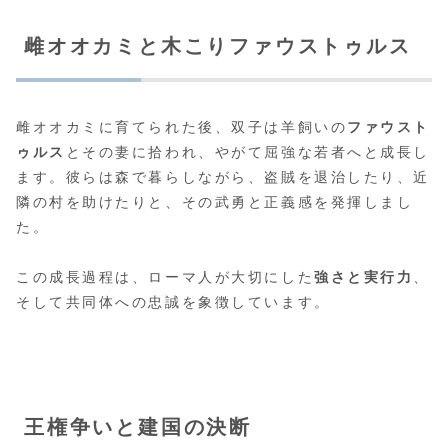
雌オオカミと木こりファウストゥルス
雌オオカミに育てられた後、双子は羊飼いの
ファウスト
ゥルス
とその妻に拾われ、やがて屈強な若者へと成長し
ます。彼らは森で暮らしながら、盗賊を退治したり、近
隣の村を助けたりと、その武勇と正義感を発揮しまし
た。
この成長過程は、ローマ人が大切にした
強さと実行力
、
そして共同体への忠誠を象徴しています。
王権争いと建国の決断