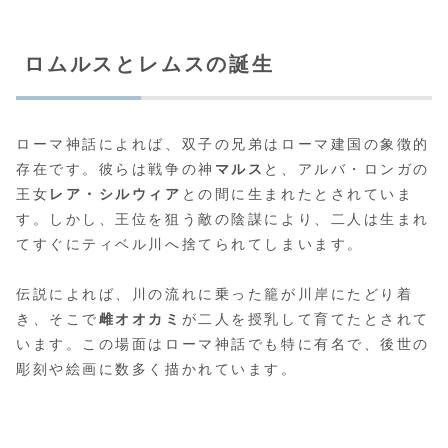
ロムルスとレムスの誕生
ローマ神話によれば、双子の兄弟はローマ建国の象徴的
存在です。彼らは戦争の神
マルス
と、アルバ・ロンガの
王女
レア・シルウィア
との間に生まれたとされていま
す。しかし、王位を狙う敵の陰謀により、二人は生まれ
てすぐにティベル川へ捨てられてしまいます。
伝説によれば、川の流れに乗った籠が川岸にたどり着
き、そこで
雌オオカミ
が二人を授乳して育てたとされて
います。この場面はローマ神話でも特に有名で、後世の
彫刻や絵画に数多く描かれています。