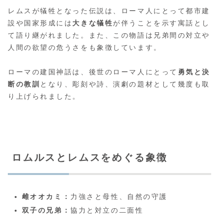
レムスが犠牲となった伝説は、ローマ人にとって都市建
設や国家形成には
大きな犠牲
が伴うことを示す寓話とし
て語り継がれました。また、この物語は兄弟間の対立や
人間の欲望の危うさをも象徴しています。
ローマの建国神話は、後世のローマ人にとって
勇気と決
断の教訓
となり、彫刻や詩、演劇の題材として幾度も取
り上げられました。
ロムルスとレムスをめぐる象徴
雌オオカミ：
力強さと母性、自然の守護
双子の兄弟：
協力と対立の二面性