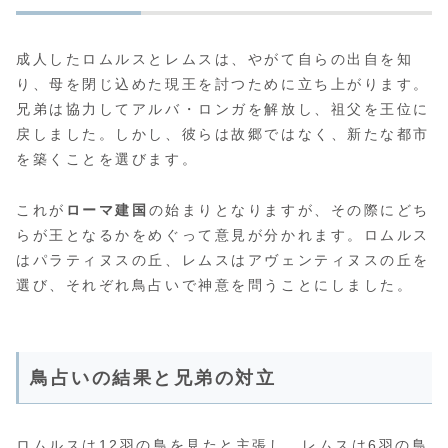
成人したロムルスとレムスは、やがて自らの出自を知
り、母を閉じ込めた現王を討つために立ち上がります。
兄弟は協力してアルバ・ロンガを解放し、祖父を王位に
戻しました。しかし、彼らは故郷ではなく、新たな都市
を築くことを選びます。
これが
ローマ建国
の始まりとなりますが、その際にどち
らが王となるかをめぐって意見が分かれます。ロムルス
はパラティヌスの丘、レムスはアヴェンティヌスの丘を
選び、それぞれ鳥占いで神意を問うことにしました。
鳥占いの結果と兄弟の対立
ロムルスは12羽の鳥を見たと主張し、レムスは6羽の鳥