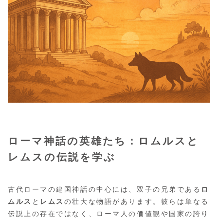
ローマ神話の英雄たち：ロムルスと
レムスの伝説を学ぶ
古代ローマの建国神話の中心には、双子の兄弟である
ロ
ムルス
と
レムス
の壮大な物語があります。彼らは単なる
伝説上の存在ではなく、ローマ人の価値観や国家の誇り