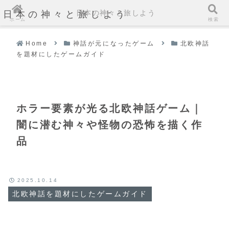
日本の神々と旅しよう
日本の神々と旅しよう
ホーム
検索
Home
神話が元になったゲーム
北欧神話
を題材にしたゲームガイド
ホラー要素が光る北欧神話ゲーム｜
闇に潜む神々や怪物の恐怖を描く作
品
2025.10.14
北欧神話を題材にしたゲームガイド