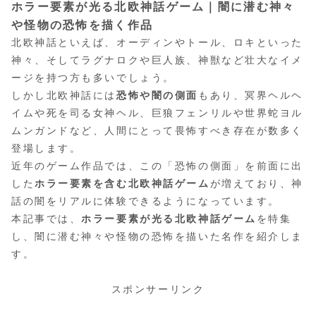
ホラー要素が光る北欧神話ゲーム｜闇に潜む神々
や怪物の恐怖を描く作品
北欧神話といえば、オーディンやトール、ロキといった
神々、そしてラグナロクや巨人族、神獣など壮大なイメ
ージを持つ方も多いでしょう。
しかし北欧神話には
恐怖や闇の側面
もあり、冥界ヘルヘ
イムや死を司る女神ヘル、巨狼フェンリルや世界蛇ヨル
ムンガンドなど、人間にとって畏怖すべき存在が数多く
登場します。
近年のゲーム作品では、この「恐怖の側面」を前面に出
した
ホラー要素を含む北欧神話ゲーム
が増えており、神
話の闇をリアルに体験できるようになっています。
本記事では、
ホラー要素が光る北欧神話ゲーム
を特集
し、闇に潜む神々や怪物の恐怖を描いた名作を紹介しま
す。
スポンサーリンク