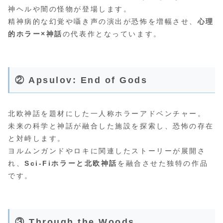
神ヘルや闇の怪物が登場します。
精神病的な幻覚や囁き声の演出が恐怖を増幅させ、
心理
的ホラー×神話
の代表作となっています。
② Apsulov: End of Gods
北欧神話を題材にした一人称ホラーアドベンチャー。
未来の科学と神話が融合した施設を探索し、恐怖の存在
と対峙します。
ヨルムンガンドやロキに関連したストーリーが展開さ
れ、
Sci-Fiホラーと北欧神話
を融合させた独特の作品
です。
③ Through the Woods