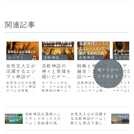
関連記事
エジプト神話が登場するゲーム解説
北欧神話を題材にしたゲームガイド
北欧神話を題材にしたゲームガイド
エジプト神話が登場するゲーム解説
女性主人公が
北欧神話の
戦略と神話の
インディ
横スクロー
活躍するエジ
神々と英雄を
融合！北欧神
ームで楽
プト神話ゲー
描いたゲーム
話ベースのシ
エジプト
ルできます
ム｜新たな視
ガイド｜スト
ミュレーショ
｜小規模
女性主人公が活躍
オーディンやロ
北欧神話をベース
エジプト神
点で描かれる
するエジプト神話
ーリー重視の
キ、トールなど北
ンゲームおす
にしたシミュレー
の隠れた
材にしたイ
ゲームを特集。
欧神話の神々と英
ションゲーム特
ーゲーム10
神話世界
名作一覧
すめ7選
10選
Assassin’s
雄を描いたストー
集。Northgardや
介。Sphin
Creed Origins
リー重視の名作ゲ
Banner Saga、
Immortal
のアヤやララ・ク
ームを紹介。壮大
Age of
Redneck
ロフトなど、新た
な物語を体験でき
Mythologyなど戦
Pharaoh
な視点で描かれる
るおすすめ作品一
略と神話が融合す
Rebirth+
神話世界を徹底解
北欧神話を題材にし
覧です。
女性主人公が活躍す
るおすすめ7作品
小規模開発
説します。
を紹介します。
はの独創的
たサンドボックスゲ
る北欧神話ゲーム｜
を解説しま
ーム｜自由度の高い
新たな視点で楽しめ
クラフトと冒険の魅
るタイトル一覧
力