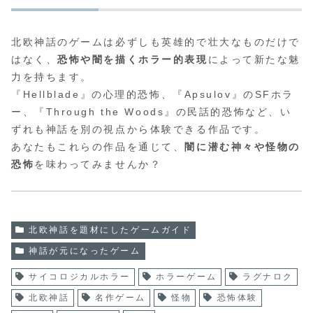
北欧神話のゲームは必ずしも英雄的で壮大なものだけで
はなく、
恐怖や闇を描くホラー的表現
によって新たな魅
力を持ちます。
『Hellblade』の心理的恐怖、『Apsulov』のSFホラ
ー、『Through the Woods』の民話的恐怖など、い
ずれも神話を別の視点から体験できる作品です。
あなたもこれらの作品を通じて、
闇に潜む神々や怪物の
恐怖
を味わってみませんか？
北欧神話を題材にしたゲームガイド
神話が元になったゲーム
サイコロジカルホラー
ホラーゲーム
ラグナロク
北欧神話
名作ゲーム
怪物
恐怖体験