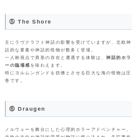
⑤ The Shore
主にラヴクラフト神話の影響を受けていますが、北欧神
話的な要素や神話的怪物が数多く登場。
一人称視点で異形の存在と遭遇する体験は、
神話的ホラ
ーの臨場感
を味わえます。
特にヨルムンガンドを彷彿とさせる巨大な海の怪物は圧
巻です。
⑥ Draugen
ノルウェーを舞台にした心理的ホラーアドベンチャー。
北欧の文化や神話的背景が物語に織り込まれ、失踪事件