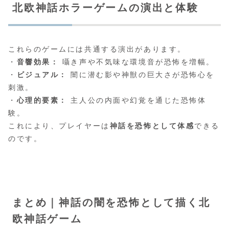
北欧神話ホラーゲームの演出と体験
これらのゲームには共通する演出があります。
・
音響効果：
囁き声や不気味な環境音が恐怖を増幅。
・
ビジュアル：
闇に潜む影や神獣の巨大さが恐怖心を
刺激。
・
心理的要素：
主人公の内面や幻覚を通じた恐怖体
験。
これにより、プレイヤーは
神話を恐怖として体感
できる
のです。
まとめ｜神話の闇を恐怖として描く北
欧神話ゲーム