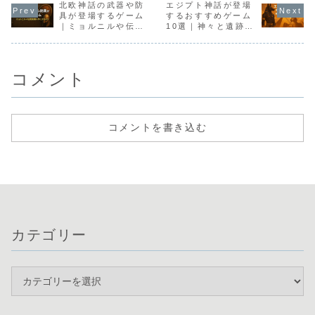
Brigadeなど家庭
北欧神話の武器や防
を紹介します。
エジプト神話が登場
2025年版で徹底
すめタイト
用機対応の名作を
解説します。
底紹介しま
具が登場するゲーム
するおすすめゲーム
徹底紹介します
｜ミョルニルや伝説
10選｜神々と遺跡を
装備を手に入れよう
冒険する名作
コメント
コメントを書き込む
カテゴリー