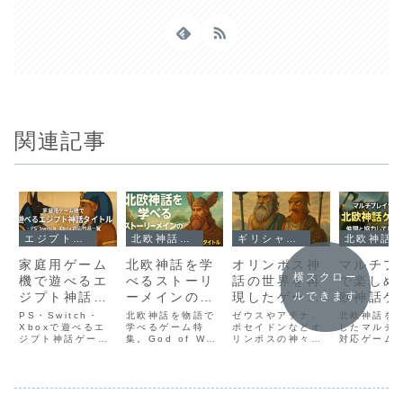
関連記事
エジプト神話が登場するゲーム解説
北欧神話を題材にしたゲームガイド
ギリシャ神話がモチーフのゲーム特集
北欧神話を題材にしたゲームガイド
家庭用ゲーム
北欧神話を学
オリンポス神
マルチプ
横スクロー
機で遊べるエ
べるストーリ
話の世界を再
で楽しめ
ジプト神話タ
ーメインのゲ
現したゲーム
欧神話ゲ
ルできます
イトル｜PS・
ーム｜教育要
特集｜PC・家
特集｜仲
PS・Switch・
北欧神話を物語で
ゼウスやアテナ、
北欧神話を
Switch・
Xboxで遊べるエ
素とファンタ
学べるゲーム特
庭用機で遊べ
ポセイドンなどオ
協力して
したマルチ
ジプト神話ゲーム
集。God of War
リンポスの神々が
対応ゲーム
Xbox対応作品
ジーを両立し
るおすすめタ
神話世界
を特集。
やHellblade、
登場するゲームを
集。Valhe
一覧
たタイトル
イトル
Assassin’s
Rökiなど、教育要
特集！PCや家庭用
Tribes of
Creed Origins
素とファンタジー
機で遊べる、神話
Midgard
やSphinx、Lara
を両立したストー
世界を再現したお
間と協力し
Croft、Strange
リーメインの名作
すすめタイトルを
や神獣に挑