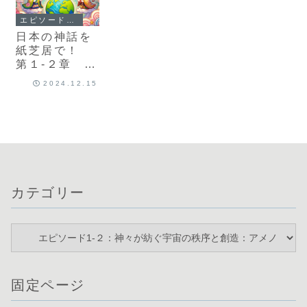
エピソード1-２：神々が紡ぐ宇宙の秩序と創造：アメノミナカヌシとイザナミ・イザナギの物語
日本の神話を
紙芝居で！
第１-２章
神々が紡ぐ宇
2024.12.15
宙の秩序と創
造：アメノミ
ナカヌシとイ
ザナミ・イザ
ナギの物語
The Cosmic
Creation in
Japanese
カテゴリー
Mythology:
The Story of
Ame-no-
Minakanushi
, Izanami,
and Izanagi
固定ページ