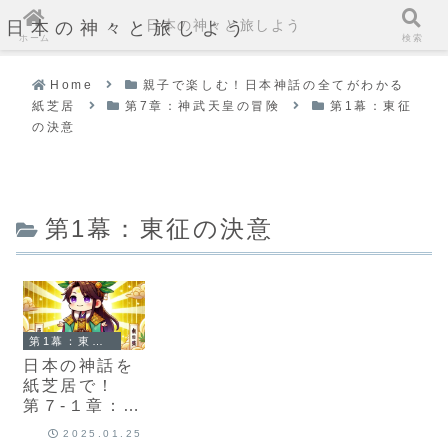
日本の神々と旅しよう
日本の神々と旅しよう
ホーム
検索
Home
親子で楽しむ！日本神話の全てがわかる
紙芝居
第7章：神武天皇の冒険
第1幕：東征
の決意
第1幕：東征の決意
第1幕：東征の決意
日本の神話を
紙芝居で！
第７-１章：神
武天皇の東征
2025.01.25
の決意