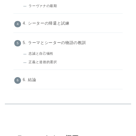
ラーヴァナの最期
4. シーターの帰還と試練
5. ラーマとシーターの物語の教訓
忠誠と自己犠牲
正義と道徳的選択
6. 結論