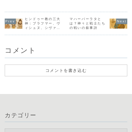
壮大なストーリー
アテナ、ヘラクレ
係を解説。神々が
話の奥深い
をわかりやすく解
スなどの登場人
紡ぐ死後の世界、
自然とのつ
説。神話の起源と
物、オリンポスの
再生、太陽神ラー
をわかりや
自然との深い関係
世界観、トロイ戦
の教えなど、古代
介します。
性に迫ります。
ヒンドゥー教の三大
争や英雄の冒険ま
マハーバーラタと
エジプトの神秘的
で、初心者にも分
な物語を紹介しま
神：ブラフマー、ヴ
は？神々と戦士たち
かりやすく紹介し
す。
ィシュヌ、シヴァの
の戦いの叙事詩
ます。
役割を解説
コメント
コメントを書き込む
カテゴリー