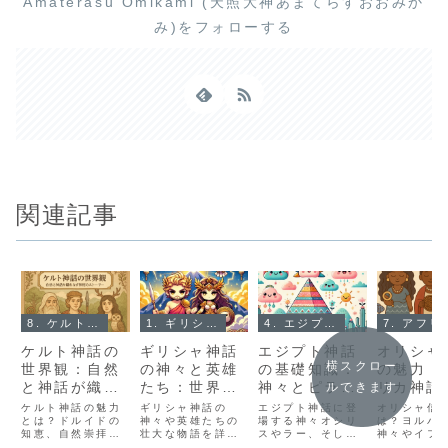
Amaterasu Ōmikami (天照大神あまてらすおおみか
み)をフォローする
関連記事
8. ケルト神話とは？
1. ギリシャ神話とは？
4. エジプト神話とは？
7. アフ
ケルト神話の
ギリシャ神話
エジプト神話
オリシャ
横スクロー
世界観：自然
の神々と英雄
の基礎知識：
の魅力：
と神話が織り
たち：世界観
神々とピラミ
リカ神話
ルできます
なす神秘のス
とエピソード
ッドが紡ぐ神
る精霊と
ケルト神話の魅力
ギリシャ神話の
エジプト神話に登
オリシャ信
トーリー
とは？ドルイドの
を徹底解説
神々や英雄たちの
秘の物語
場する神々オシリ
の役割
は？ヨルバ
知恵、自然崇拝、
壮大な物語を詳し
スやラー、そして
神々やイフ
神々と精霊が紡ぐ
く解説！ゼウスや
ピラミッドとの関
など、アフ