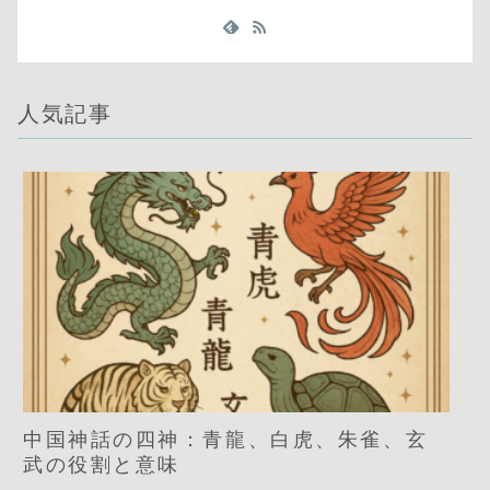
人気記事
中国神話の四神：青龍、白虎、朱雀、玄
武の役割と意味