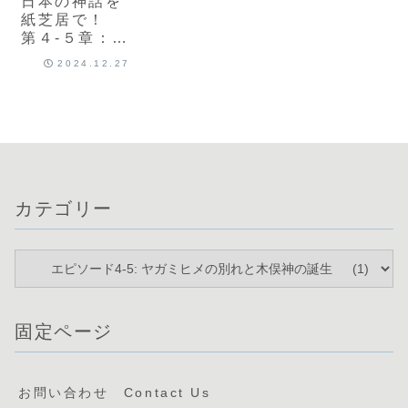
日本の神話を
紙芝居で！
第４-５章：ヤ
ガミヒメの別
2024.12.27
れ：母として
の選択
Yagami-
hime’s
Journey:
From
Heartbreak
to a New
カテゴリー
Beginning
with Kimata-
no-Kami
固定ページ
お問い合わせ Contact Us